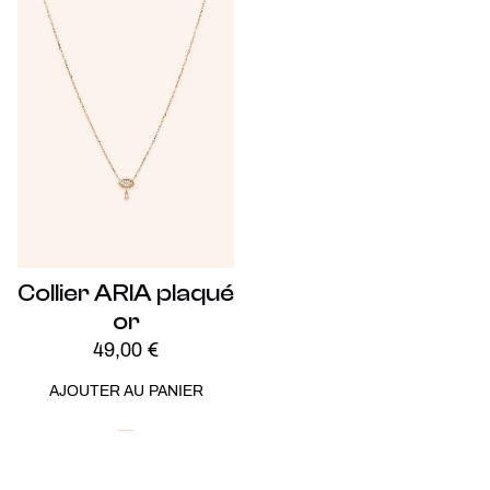
Collier ARIA plaqué
or
49,00
€
AJOUTER AU PANIER
Plaqué Or
Soldes -20%