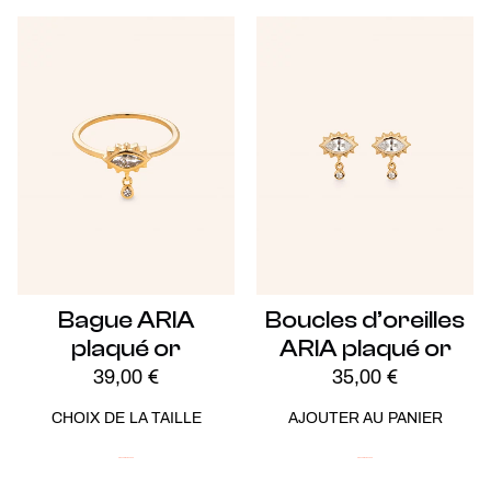
Bague ARIA
Boucles d’oreilles
plaqué or
ARIA plaqué or
39,00
€
35,00
€
CHOIX DE LA TAILLE
AJOUTER AU PANIER
Plaqué Or
Soldes -20%
Plaqué Or
Soldes -20%