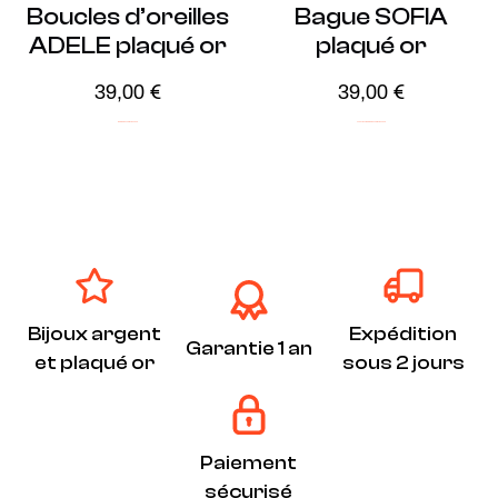
Boucles d’oreilles
Bague SOFIA
ADELE plaqué or
plaqué or
39,00
€
39,00
€
ICONIC
Plaqué Or
Soldes -20%
Audacieux
ICONIC
Plaqué Or
Soldes -20%
Bijoux argent
Expédition
Garantie 1 an
et plaqué or
sous 2 jours
Paiement
sécurisé