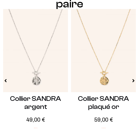
paire
Collier SANDRA
Collier SANDRA
argent
plaqué or
49,00
€
59,00
€
Argent
Soldes -20%
Plaqué Or
Soldes -30%