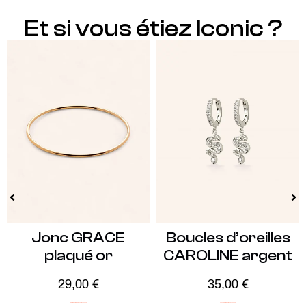
Et si vous étiez Iconic ?
Jonc GRACE
Boucles d’oreilles
plaqué or
CAROLINE argent
29,00
€
35,00
€
ICONIC
Minimalistes
Plaqué Or
Soldes -20%
Argent
ICONIC
Minimalistes
Soldes -20%