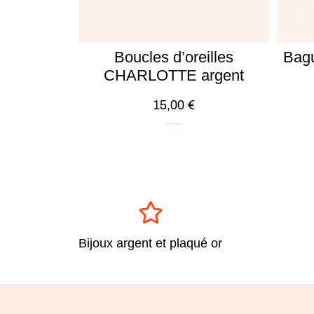
Boucles d’oreilles
Bag
CHARLOTTE argent
15,00
€
Argent
ICONIC
Minimalistes
Soldes -20%
Bijoux argent et plaqué or