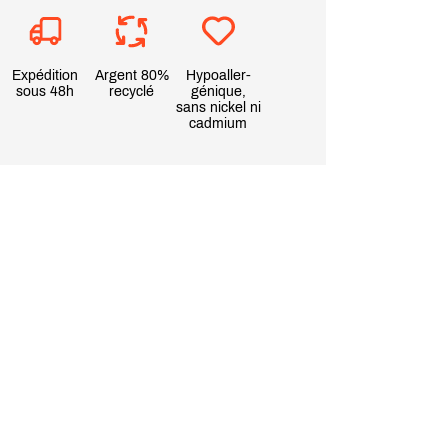
Expédition
Argent 80%
Hypoaller-
sous 48h
recyclé
génique,
sans nickel ni
cadmium