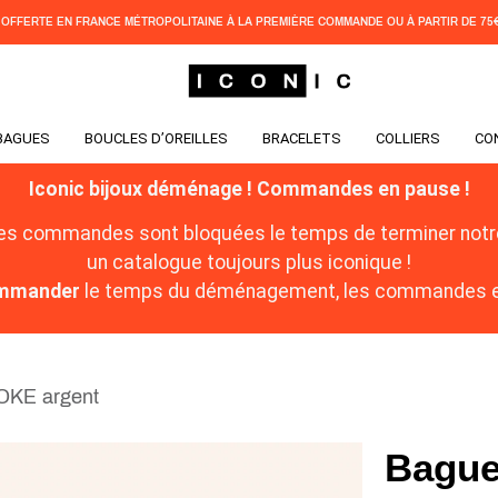
 OFFERTE EN FRANCE MÉTROPOLITAINE À LA PREMIÈRE COMMANDE OU À PARTIR DE 75€
BAGUES
BOUCLES D’OREILLES
BRACELETS
COLLIERS
CO
Iconic bijoux déménage ! Commandes en pause !
les commandes sont bloquées le temps de terminer notre
un catalogue toujours plus iconique !
commander
le temps du déménagement, les commandes en
OKE argent
Bague