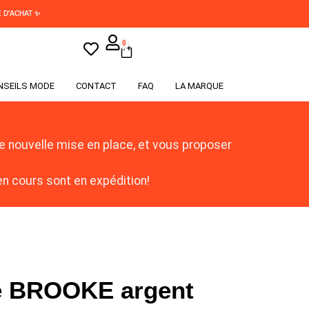
 D'ACHAT ✨
0
NSEILS MODE
CONTACT
FAQ
LA MARQUE
 nouvelle mise en place, et vous proposer
 cours sont en expédition!
 BROOKE argent