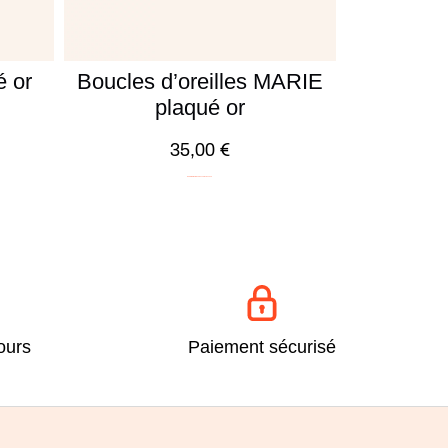
 or
Boucles d’oreilles MARIE
plaqué or
35,00
€
ICONIC
Minimalistes
Plaqué Or
Soldes -20%
ours
Paiement sécurisé