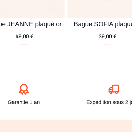
ue JEANNE plaqué or
Bague SOFIA plaqué
49,00
€
39,00
€
Audacieux
ICONIC
Plaqué Or
Soldes -20%
Audacieux
ICONIC
Plaqué Or
Soldes -20%
Garantie 1 an
Expédition sous 2 j