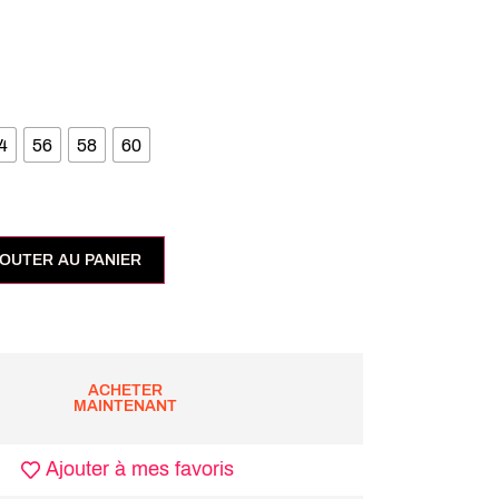
4
56
58
60
OUTER AU PANIER
ACHETER
MAINTENANT
Ajouter à mes favoris