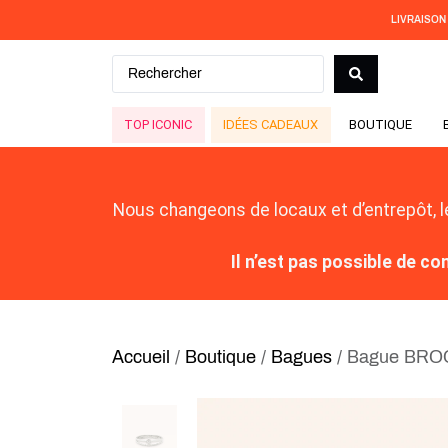
LIVRAISON
TOP ICONIC
IDÉES CADEAUX
BOUTIQUE
Nous changeons de locaux et d’entrepôt, 
Il n’est pas possible de 
Accueil
/
Boutique
/
Bagues
/ Bague BRO