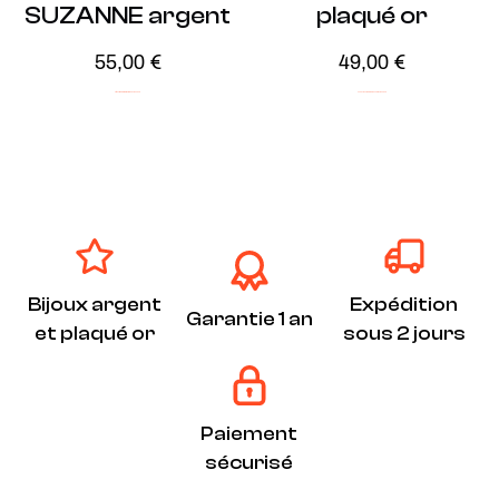
SUZANNE argent
plaqué or
55,00
€
49,00
€
Argent
ICONIC
Minimalistes
Soldes -30%
Audacieux
ICONIC
Plaqué Or
Soldes -20%
Bijoux argent
Expédition
Garantie 1 an
et plaqué or
sous 2 jours
Paiement
sécurisé