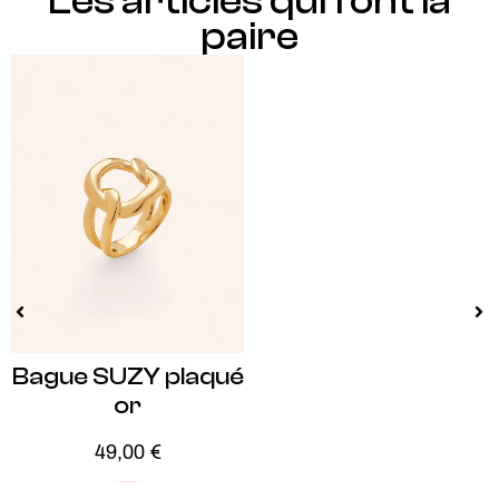
Les articles qui font la
paire
Bague SUZY plaqué
or
49,00
€
Plaqué Or
Soldes -20%