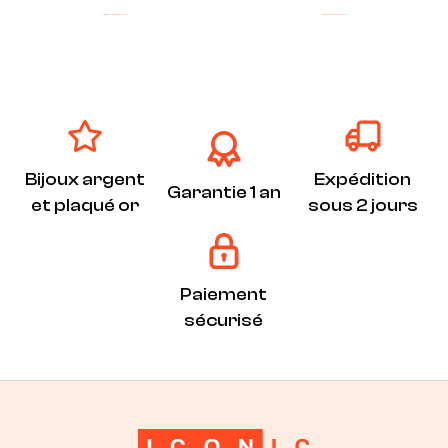
Argent
Audacieux
ICONIC
Soldes -30%
Argent
Audacieux
ICONIC
Soldes -30%
Bijoux argent
Expédition
Garantie 1 an
et plaqué or
sous 2 jours
Paiement
sécurisé