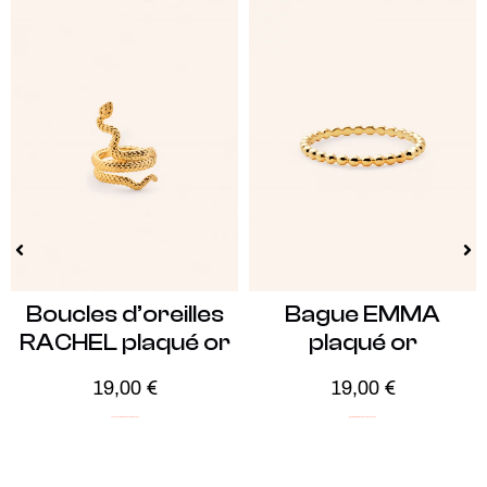
Boucles d’oreilles
Bague EMMA
RACHEL plaqué or
plaqué or
19,00
€
19,00
€
Audacieux
ICONIC
Plaqué Or
Soldes -20%
ICONIC
Minimalistes
Plaqué Or
Soldes -20%