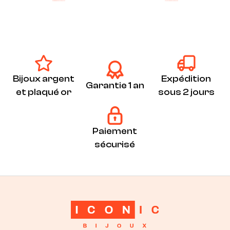
ICONIC
Minimalistes
Plaqué Or
Soldes -20%
Audacieux
ICONIC
Plaqué Or
Soldes -20%
Bijoux argent
Expédition
Garantie 1 an
et plaqué or
sous 2 jours
Paiement
sécurisé