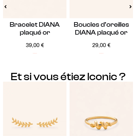
Bracelet DIANA
Boucles d’oreilles
plaqué or
DIANA plaqué or
39,00
€
29,00
€
Plaqué Or
Soldes -20%
Plaqué Or
Soldes -20%
Et si vous étiez Iconic ?