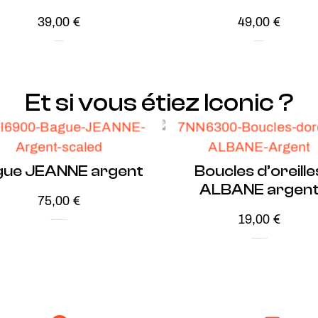
39,00
€
49,00
€
Plaqué Or
Soldes -20%
Plaqué Or
Soldes -20%
Et si vous étiez Iconic ?
gue JEANNE argent
Boucles d’oreille
ALBANE argen
75,00
€
19,00
€
Argent
Audacieux
ICONIC
Soldes -30%
Argent
ICONIC
Minimalistes
Soldes -20%