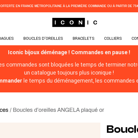
 OFFERTE EN FRANCE MÉTROPOLITAINE À LA PREMIÈRE COMMANDE OU À PARTIR DE 75€
BAGUES
BOUCLES D’OREILLES
BRACELETS
COLLIERS
CO
Iconic bijoux déménage ! Commandes en pause !
les commandes sont bloquées le temps de terminer notre
un catalogue toujours plus iconique !
commander
le temps du déménagement, les commandes en
ces
/ Boucles d’oreilles ANGELA plaqué or
Boucle