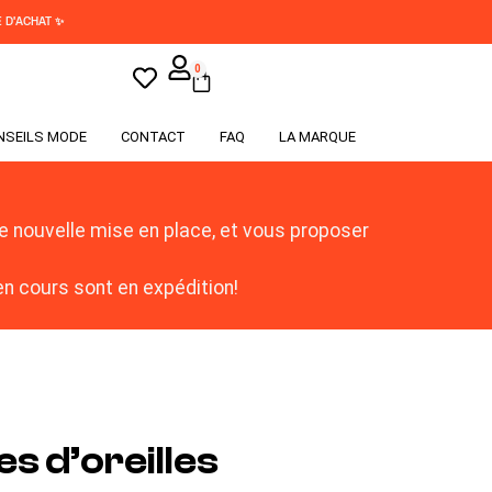
 D'ACHAT ✨
0
NSEILS MODE
CONTACT
FAQ
LA MARQUE
 nouvelle mise en place, et vous proposer
 cours sont en expédition!
s d’oreilles