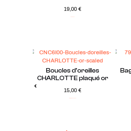
19,00
€
Plaqué Or
Soldes -20%
Boucles d’oreilles
Ba
CHARLOTTE plaqué or
15,00
€
ICONIC
Minimalistes
Plaqué Or
Soldes -20%