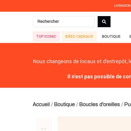
LIVRAISON
TOP ICONIC
IDÉES CADEAUX
BOUTIQUE
Nous changeons de locaux et d’entrepôt, 
Il n’est pas possible de 
Accueil
/
Boutique
/
Boucles d'oreilles
/
Pu