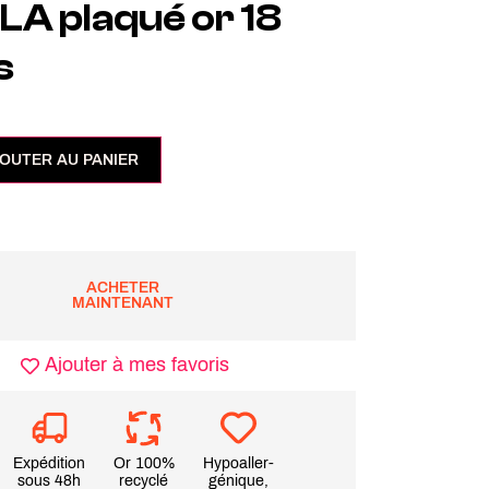
A plaqué or 18
s
OUTER AU PANIER
ACHETER
MAINTENANT
Ajouter à mes favoris
Expédition
Or 100%
Hypoaller-
sous 48h
recyclé
génique,