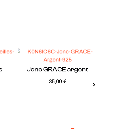
s
Jonc GRACE argent
t
35,00
€
Argent
ICONIC
Minimalistes
Soldes -20%