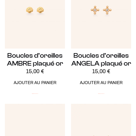
Boucles d’oreilles
Boucles d’oreilles
AMBRE plaqué or
ANGELA plaqué or
15,00
€
15,00
€
AJOUTER AU PANIER
AJOUTER AU PANIER
Minimalistes
Plaqué Or
Soldes -20%
Minimalistes
Plaqué Or
Soldes -20%