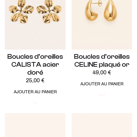
Boucles d’oreilles
Boucles d’oreilles
CALISTA acier
CELINE plaqué or
doré
49,00
€
25,00
€
AJOUTER AU PANIER
AJOUTER AU PANIER
Audacieux
Plaqué Or
Soldes -20%
Acier
Nouveautés