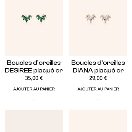
Boucles d’oreilles
Boucles d’oreilles
DESIREE plaqué or
DIANA plaqué or
35,00
€
29,00
€
AJOUTER AU PANIER
AJOUTER AU PANIER
Plaqué Or
Soldes -20%
Plaqué Or
Soldes -20%