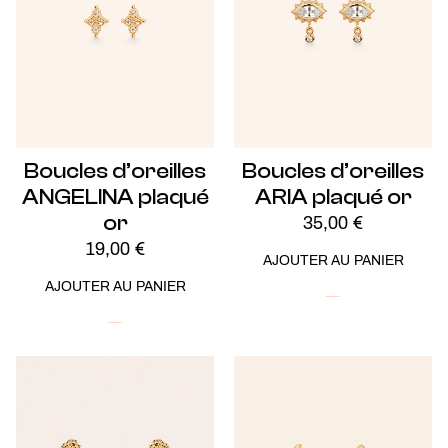
Boucles d’oreilles
Boucles d’oreilles
ANGELINA plaqué
ARIA plaqué or
or
35,00
€
19,00
€
AJOUTER AU PANIER
AJOUTER AU PANIER
Plaqué Or
Soldes -20%
Plaqué Or
Soldes -20%