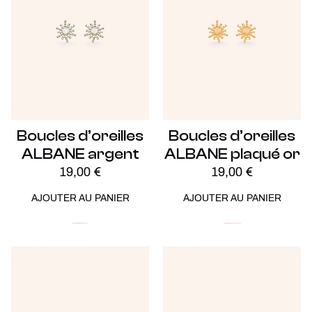
Boucles d’oreilles
Boucles d’oreilles
ALBANE argent
ALBANE plaqué or
19,00
€
19,00
€
AJOUTER AU PANIER
AJOUTER AU PANIER
Argent
ICONIC
Minimalistes
Soldes -20%
ICONIC
Minimalistes
Plaqué Or
Soldes -20%