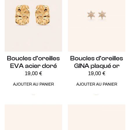
Boucles d’oreilles
Boucles d’oreilles
EVA acier doré
GINA plaqué or
19,00
€
19,00
€
AJOUTER AU PANIER
AJOUTER AU PANIER
Acier
Nouveautés
Plaqué Or
Soldes -20%