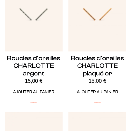
Boucles d’oreilles
Boucles d’oreilles
CHARLOTTE
CHARLOTTE
argent
plaqué or
15,00
€
15,00
€
AJOUTER AU PANIER
AJOUTER AU PANIER
Argent
ICONIC
Minimalistes
Soldes -20%
ICONIC
Minimalistes
Plaqué Or
Soldes -20%