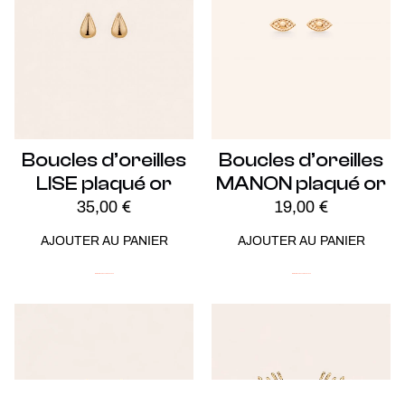
Boucles d’oreilles
Boucles d’oreilles
LISE plaqué or
MANON plaqué or
35,00
€
19,00
€
AJOUTER AU PANIER
AJOUTER AU PANIER
Minimalistes
Plaqué Or
Soldes -20%
Minimalistes
Plaqué Or
Soldes -20%