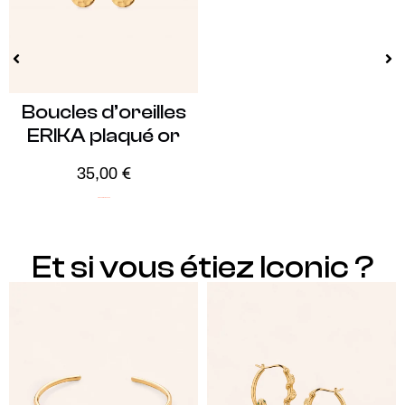
Boucles d’oreilles
ERIKA plaqué or
35,00
€
Plaqué Or
Soldes -20%
Et si vous étiez Iconic ?