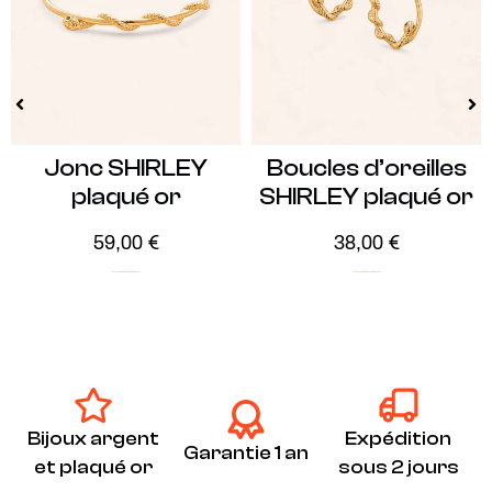
Jonc SHIRLEY
Boucles d’oreilles
plaqué or
SHIRLEY plaqué or
59,00
€
38,00
€
Audacieux
ICONIC
Plaqué Or
Soldes -30%
Audacieux
ICONIC
Plaqué Or
Soldes -20%
Bijoux argent
Expédition
Garantie 1 an
et plaqué or
sous 2 jours