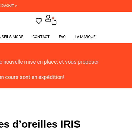
 D'ACHAT ✨
0
NSEILS MODE
CONTACT
FAQ
LA MARQUE
 nouvelle mise en place, et vous proposer
 cours sont en expédition!
s d’oreilles IRIS