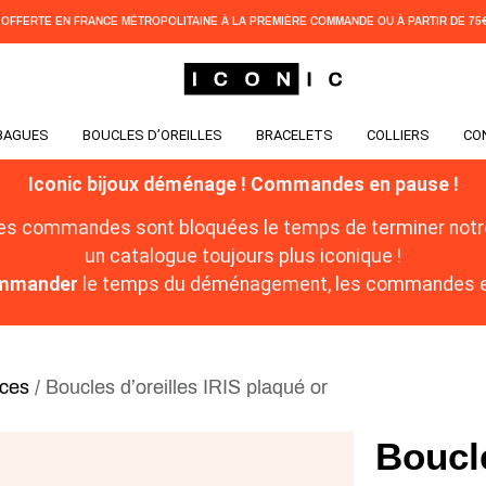
 OFFERTE EN FRANCE MÉTROPOLITAINE À LA PREMIÈRE COMMANDE OU À PARTIR DE 75€
BAGUES
BOUCLES D’OREILLES
BRACELETS
COLLIERS
CO
Iconic bijoux déménage ! Commandes en pause !
les commandes sont bloquées le temps de terminer notre
un catalogue toujours plus iconique !
commander
le temps du déménagement, les commandes en
ces
/ Boucles d’oreilles IRIS plaqué or
Boucle