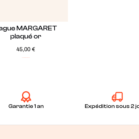
ague MARGARET
plaqué or
45,00
€
Audacieux
ICONIC
Plaqué Or
Soldes -20%
Garantie 1 an
Expédition sous 2 j