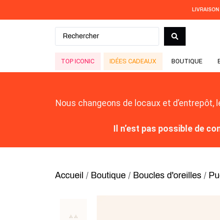
LIVRAISON
TOP ICONIC
IDÉES CADEAUX
BOUTIQUE
Nous changeons de locaux et d’entrepôt, 
Il n’est pas possible de 
Accueil
/
Boutique
/
Boucles d'oreilles
/
Pu