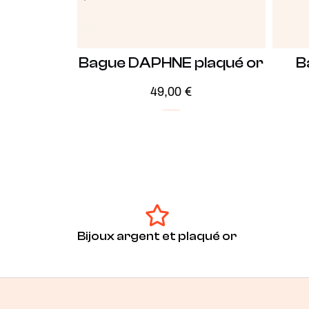
Bague DAPHNE plaqué or
B
49,00
€
Audacieux
ICONIC
Plaqué Or
Soldes -20%
Bijoux argent et plaqué or