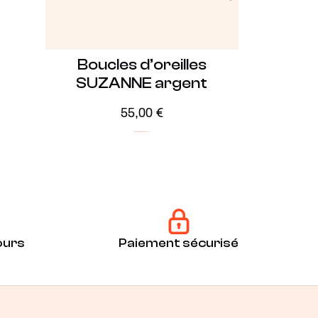
Boucles d’oreilles
SUZANNE argent
55,00
€
Argent
ICONIC
Minimalistes
Soldes -30%
ours
Paiement sécurisé