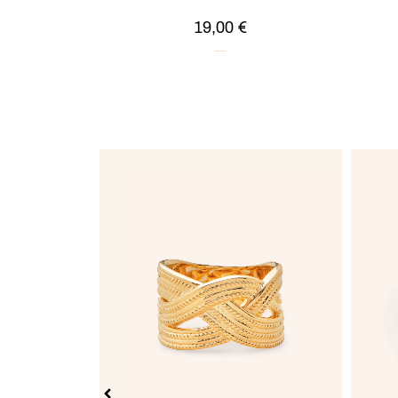
19,00
€
Argent
Soldes -20%