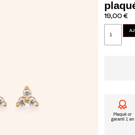
plaqué
19,00
€
AJ
Plaqué or
garanti 1 an