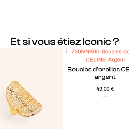
Et si vous étiez Iconic ?
Boucles d’oreilles C
argent
49,00
€
Argent
Audacieux
ICONIC
Soldes -20%